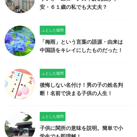
安・６１歳の私でも大丈夫？
ふとした疑問
「梅雨」という言葉の語源・由来は
中国語をキレイにしたものだった！
ふとした疑問
後悔しない名付け！男の子の姓名判
断！名前で決まる子供の人生！
ふとした疑問
子供に関所の意味を説明。簡単で小
学生でも即理解！